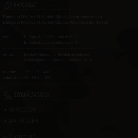
KAPCSOLAT
Budapest Főváros XI. Kerület Újbuda Önkormányzata és
Budapest Főváros XI. Kerület Újbudai Polgármesteri Hivatal
cím:
Budapest, 1113 Bocskai út 39-41.
Budapest, 1113 Zsombolyai u. 4-5.
email:
hivatal@ujbuda.hu
(hivatali ügyintézés)
web@ujbuda.hu
(honlap adminisztráció)
telefon:
+36-1-372-4600
zöldszám
:
+36-80-852-832
SZOLGÁLTATÁSOK
IMPRESSZUM
ADATVÉDELEM
VELED ÉPÜL