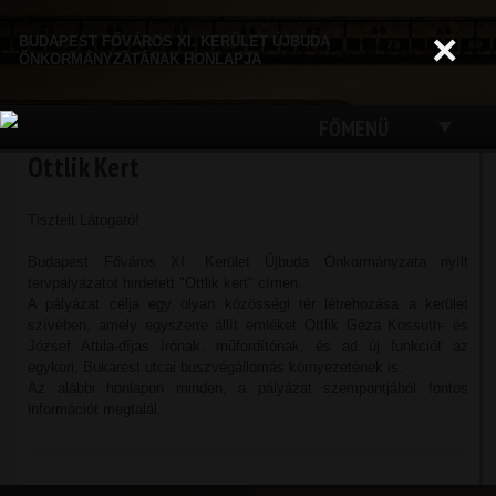
Ugrás a
tartalomra
×
BUDAPEST FŐVÁROS XI. KERÜLET ÚJBUDA
ÖNKORMÁNYZATÁNAK HONLAPJA
FŐMENÜ
Ottlik Kert
Tisztelt Látogató!
Budapest Főváros XI. Kerület Újbuda Önkormányzata nyílt
tervpályázatot hirdetett "Ottlik kert" címen.
A pályázat célja egy olyan közösségi tér létrehozása a kerület
szívében, amely egyszerre állít emléket Ottlik Géza Kossuth- és
József Attila-díjas írónak, műfordítónak, és ad új funkciót az
egykori, Bukarest utcai buszvégállomás környezetének is.
Az alábbi honlapon minden, a pályázat szempontjából fontos
információt megtalál.